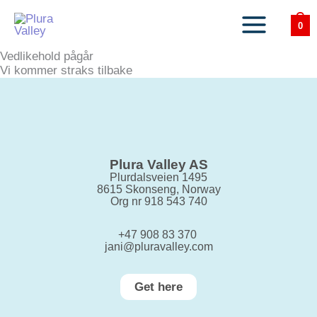
Skip
to
0
content
Vedlikehold pågår
Vi kommer straks tilbake
Plura Valley AS
Plurdalsveien 1495
8615 Skonseng, Norway
Org nr 918 543 740
+47 908 83 370
jani@pluravalley.com
Get here