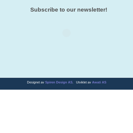
Subscribe to our newsletter!
Designet av
Spiren Design AS
. Utviklet av
Awati AS